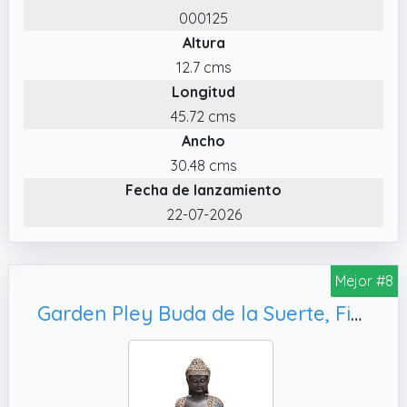
✔️ Múltiples usos: Perfectas para dar un
000125
toque elegante a sus plantas suculentas
Altura
favoritas o cualquier decoración de jardín.
12.7 cms
Longitud
45.72 cms
Ancho
30.48 cms
Fecha de lanzamiento
22-07-2026
Mejor #8
Garden Pley Buda de la Suerte, Figuras Jardin Exterior y Estatuas Decorativas Grandes.