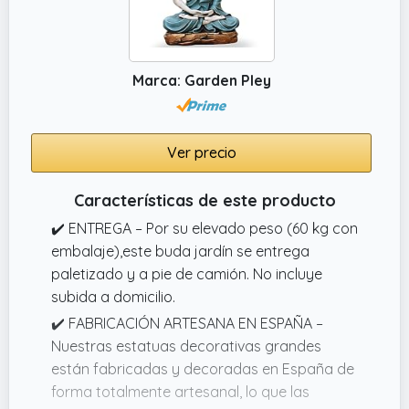
✔️ FANTASÍA ZEN – Crea un ambiente de
serenidad y relajacion con estos budas
decorativos. Su diseño elegante los hace
Marca: Garden Pley
ideales para combinar con maceteros
grandes exterior, una fuente zen o piedras
decorativas, transformando tu espacio en un
jardín zen relajante y atemporal.
Ver precio
Características de este producto
✔️ ENTREGA – Por su elevado peso (60 kg con
embalaje),este buda jardín se entrega
paletizado y a pie de camión. No incluye
subida a domicilio.
✔️ FABRICACIÓN ARTESANA EN ESPAÑA –
Nuestras estatuas decorativas grandes
están fabricadas y decoradas en España de
forma totalmente artesanal, lo que las