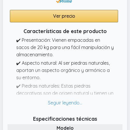
Ver precio
Características de este producto
✔️ Presentación: Vienen empacadas en
sacos de 20 kg para una fácil manipulación y
almacenamiento.
✔️ Aspecto natural: Al ser piedras naturales,
aportan un aspecto orgánico y armónico a
su entorno.
✔️ Piedras naturales: Estas piedras
decorativas son de origen natural y tienen un
color blanco puro.
✔️ Tamaño variado: Su tamaño varía entre 8
y 12 mm, lo que las hace ideales para
Especificaciones técnicas
decorar jardines, macetas y jarrones.
Modelo