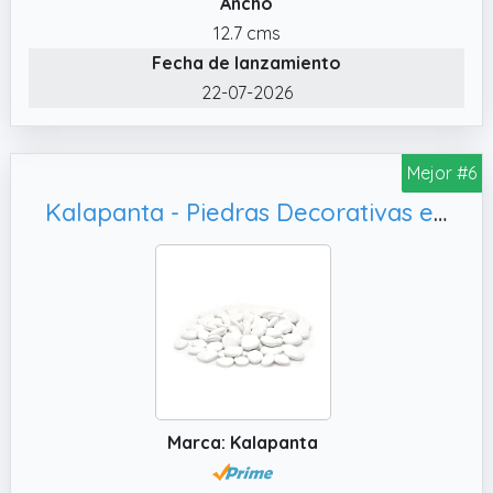
Ancho
mano sin rebabas ni bordes afilados, sus
12.7 cms
bordes redondeados no lastiman las manos,
Fecha de lanzamiento
garantizando una creación más tranquila.
22-07-2026
✔️ Formas únicas: Cada Piedra Natural de Río
es un ejemplar natural único, con formas
variadas (ovalada, aplanada, etc.) sin
Mejor #6
repetición. Sus siluetas originales estimulan la
Kalapanta - Piedras Decorativas en plástico Reciclado para macetas, Blanco)
imaginación, haciendo que cada obra sea
plena de personalidad.
✔️ Divertidas y educativas: La pintura sobre
estas piedras fomenta la concentración y la
motricidad fina, convirtiendo cada sesión en
un ejercicio de mindfulness creativo. Las
obras terminadas, únicas y llenas de
carácter, se transforman en piezas de
Marca: Kalapanta
decoración personal o en regalos con un
significado especial.