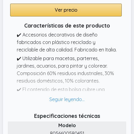
Ver precio
Características de este producto
✔️ Accesorios decorativos de diseño
fabricados con plástico reciclado y
reciclable de alta calidad. Fabricado en Italia.
✔️ Utilizable para macetas, parterres,
jardines, acuarios, para pintar y colorear.
Composición 60% residuos industriales, 30%
residuos domésticos, 10% colorantes.
✔️ El contenido de esta bolsa cubre una
superficie de 50x25 cm. El diámetro de las
piedras talla S es de 25 cm.
✔️ Limpias, higiénicas y no tóxicas, más
Especificaciones técnicas
ligeras que las piedras ordinarias. Resistente
Modelo
al calor, al frío y a los golpes.
8056600580451