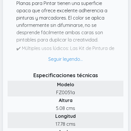
Planas para Pintar tienen una superficie
opaca que ofrece excelente adherencia a
pinturas y marcadores. El color se aplica
uniformemente sin difuminarse, no se
desprende fácilmente ambas caras son
pintables para duplicar la creatividad.
✔️ Múltiples usos lúdicos: Las Kit de Pintura de
Roca son adecuadas para pintura DIY,
decoración de plantas en maceta, diseño de
acuarios y regalos creativos. Ideales para
Especificaciones técnicas
talleres de arte, decoración del hogar
Modelo
personalizada o como una actividad
relajante para fomentar la concentración y
FZ0051a
la creatividad.
Altura
✔️ Piedras de calidad seleccionadas: El set de
5.08 cms
Piedras para Pintar incluye 25 piedras de río
Longitud
naturales, de 46cm, ideales para que las
17.78 cms
tomen los manos pequeñas. Seleccionadas a