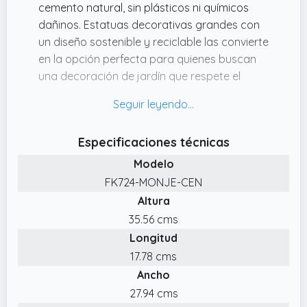
cemento natural, sin plásticos ni químicos
dañinos. Estatuas decorativas grandes con
un diseño sostenible y reciclable las convierte
en la opción perfecta para quienes buscan
una decoración de jardín que respete el
medio ambiente sin comprometer la calidad
ni la durabilidad.
✔️ MATERIAL RESISTENTE PARA EXTERIORES
Especificaciones técnicas
Fabricadas con cemento de alta calidad,
Modelo
estas estatuas decorativas jardin no son de
plástico ni de resina. Estos budas grandes de
FK724-MONJE-CEN
jardin resisten a los rayos UV, los cambios de
Altura
temperatura, heladas y al desgaste del
35.56 cms
tiempo, garantizando una durabilidad
Longitud
incomparable para la decoración jardin
17.78 cms
exterior.
Ancho
✔️ FABRICACIÓN ARTESANA EN ESPAÑA
27.94 cms
Nuestras estatuas para jardin grandes están