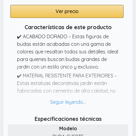
decorativas, transformando tu espacio en un
jardín zen relajante y atemporal.
Ver precio
Características de este producto
✔️ ACABADO DORADO – Estas figuras de
budas están acabadas con una gama de
colores que resaltan todos sus detalles. Ideal
para quienes buscan budas grandes de
jardin con un estilo único y exclusivo.
✔️ MATERIAL RESISTENTE PARA EXTERIORES –
Estas estatuas decorativas jardin están
fabricadas con cemento de alta calidad, no
son de plástico ni de resina. Son figuras para
jardín exterior especialmente diseñadas
para resistir el sol, la lluvia, las heladas y el
Especificaciones técnicas
paso del tiempo.
Modelo
✔️ FABRICACIÓN ARTESANA EN ESPAÑA