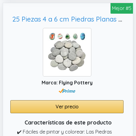
comprometer la calidad ni la durabilidad.
Mejor #5
✔️ FANTASÍA ZEN – Crea un ambiente de
25 Piezas 4 a 6 cm Piedras Planas Grandes,Piedras Creativas Pintadas a Mano
serenidad y relajación con estos budas
decorativos grandes exterior. Su diseño
elegante los hace ideales para combinar con
maceteros grandes exterior, una fuente zen
o piedras decorativas, transformando tu
espacio en un jardín zen relajante y
atemporal.
✔️ MATERIAL RESISTENTE PARA EXTERIORES –
Marca: Flying Pottery
Estas estatuas para jardín grandes están
fabricadas en cemento de alta calidad, no
son de plástico ni de resina. Son figuras
jardín exterior grande especialmente
Ver precio
diseñadas para resistir sol, lluvia, heladas y el
paso del tiempo.
Características de este producto
✔️ Fáciles de pintar y colorear: Las Piedras