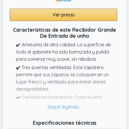
Ver precio
Características de este Recibidor Grande
De Entrada de unho
✔️ Artesanía de alta calidad: La superficie de
todo el gabinete ha sido barnizada y pulida
para volverse muy suave, sin rebabas
✔️ Tres puertas ventiladas: Este zapatero
permite que sus zapatos se coloquen en un
lugar fresco y ventilado para evitar olores
desagradables
✔️ Cerraduras magnéticas: Cada puerta
tiene un cierre magnético; Cerradura
proporciona un cierre seguro, lo que reduce
en gran medida el riesgo de dañar la puerta
Especificaciones técnicas
✔️ Con cajón oculto: el cajón es perfecto