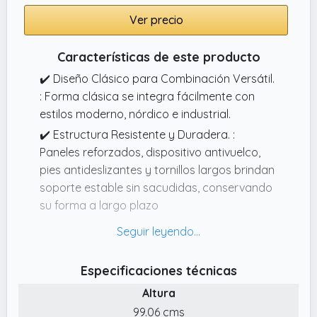
Ver precio
Características de este producto
✔️ Diseño Clásico para Combinación Versátil.
: Forma clásica se integra fácilmente con
estilos moderno, nórdico e industrial.
✔️ Estructura Resistente y Duradera. :
Paneles reforzados, dispositivo antivuelco,
pies antideslizantes y tornillos largos brindan
soporte estable sin sacudidas, conservando
su forma a largo plazo
✔️ Perfil Delgado, Almacenamiento
Espacioso. : 3 cajones abatibles con 6
estantes, Medidas: 80x24x122cm, almacena
Especificaciones técnicas
2030 pares de zapatos.
Altura
✔️ Detalles Mejorados para Uso Fluido y
99.06 cms
Duradero. : Puerta abatible encaja en