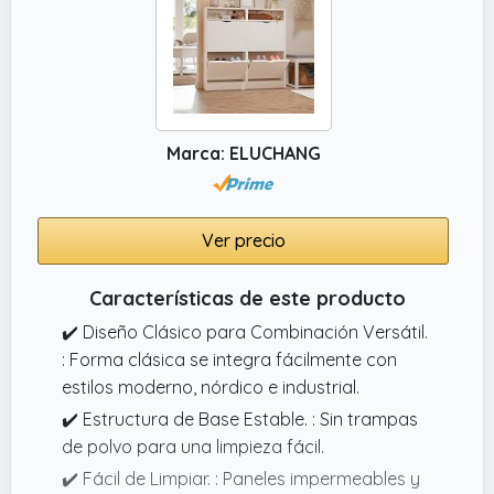
✔️ MÁXIMA AMPLITUD PARA TU HOGAR:
Gracias a su diseño como espejo grande,
esta pieza refleja la luz natural y duplica
visualmente el espacio de cualquier
habitación. Es el espejo pared ideal para
Marca: ELUCHANG
salones o dormitorios que necesitan un
toque de brillo y una estética
contemporánea de alta gama.
Ver precio
✔️ CALIDAD PREMIUM Y FÁCIL MONTAJE: A
diferencia de otros espejos grandes de
Características de este producto
pared, el modelo de MARCTANI incluye un
✔️ Diseño Clásico para Combinación Versátil.
marco protector integral que evita golpes
: Forma clásica se integra fácilmente con
directos en el cristal.
estilos moderno, nórdico e industrial.
✔️ Estructura de Base Estable. : Sin trampas
de polvo para una limpieza fácil.
✔️ Fácil de Limpiar. : Paneles impermeables y