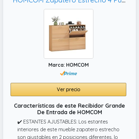
hogar.
✔️ Gran selección de muebles: Si buscas
soluciones prácticas y elegantes para tu
entrada, explore la amplia gama de
productos de en.casa. Nuestra gama de
productos incluye percheros, mesas,
cajoneras, sillas, mueble de TV, camas,
espejos de pared y muchos otros artículos
que pueden ayudarte a mantener tu hogar
Marca: HOMCOM
en orden y organizado.
Ver precio
Características de este Recibidor Grande
De Entrada de HOMCOM
✔️ ESTANTES AJUSTABLES: Los estantes
interiores de este mueble zapatero estrecho
son ajustables en 2 posiciones diferentes, lo