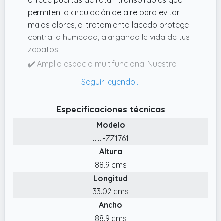
permiten la circulación de aire para evitar
malos olores, el tratamiento lacado protege
contra la humedad, alargando la vida de tus
zapatos
✔️ Amplio espacio multifuncional Nuestro
armario zapatero alto cuenta con 5 estantes
para todo tipo de calzado (incluso botas),4
ganchos laterales para bolsos, paraguas, la
Especificaciones técnicas
superficie superior plana es ideal para
Modelo
decorar con plantas u objetos personales,
maximizando el espacio
JJ-ZZ1761
Altura
✔️ El marco está hecho de bambú certificado
por FSC.
88.9 cms
Longitud
✔️ Solución decorativa versátil El zapatero
para entrada combina funcionalidad y estilo,
33.02 cms
perfecto para salones, dormitorios u oficinas,
Ancho
su diseño natural en bambú con detalles en
88.9 cms