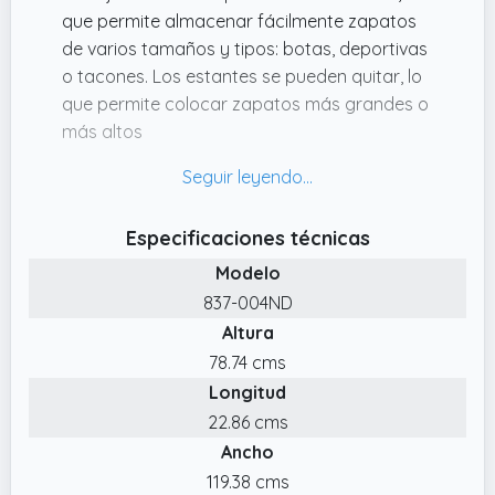
que permite almacenar fácilmente zapatos
de varios tamaños y tipos: botas, deportivas
o tacones. Los estantes se pueden quitar, lo
que permite colocar zapatos más grandes o
más altos
✔️ MEDIDAS TOTALES: 120x24x81 cm
(LxANxAL). Peso máximo soportado: 50 kg
(total) y 10 kg (cada estante) y 20 kg (cada
Especificaciones técnicas
compartimento).
Modelo
✔️ AMPLIO ESPACIO DE ALMACENAJE:
837-004ND
Zapatero en madera natural estrecho con 4
Altura
cajones y separadores internos para 1624
pares de zapatos. La encimera es perfecta
78.74 cms
para jarrones o tus decoraciones favoritas
Longitud
✔️ RESISTENTE Y MODERNO: Fabricado en
22.86 cms
melamina de madera resistente y estable,
Ancho
este zapatero es ideal para un uso
119.38 cms