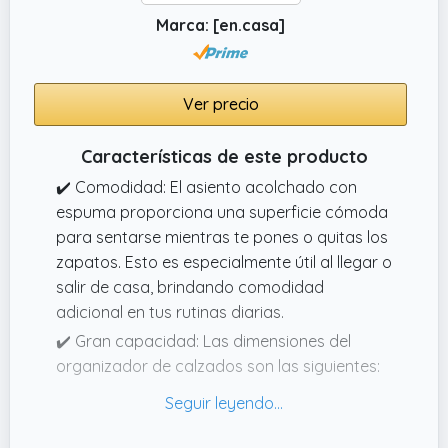
Marca: [en.casa]
Ver precio
Características de este producto
✔️ Comodidad: El asiento acolchado con
espuma proporciona una superficie cómoda
para sentarse mientras te pones o quitas los
zapatos. Esto es especialmente útil al llegar o
salir de casa, brindando comodidad
adicional en tus rutinas diarias.
✔️ Gran capacidad: Las dimensiones del
organizador de calzados son las siguientes:
tiene una altura de 97 cm, una anchura de
120 cm, una profundidad de 36 cm. Gracias a
los 9 COMPARTIMENTOS, el mueble de