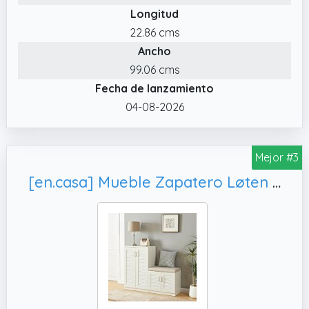
Longitud
espacios estrechos; Bisagras de calidad
22.86 cms
garantizan funcionamiento fluido sin
Ancho
atascos; Manijas empotradas ofrecen
confort y protección contra golpes
99.06 cms
Fecha de lanzamiento
✔️ Fácil de Limpiar. : Paneles impermeables y
antiarañazos–limpia las manchas con un
04-08-2026
paño húmedo.
Mejor #3
[en.casa] Mueble Zapatero Løten Armario con 9 Compartimentos para 18 Pares de Calzados + Banco Zapatero Puertas de Rejilla Buena Ventilación 97 x 120 x 36 cm - Blanco