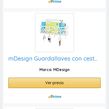
mDesign Guardallaves con cesta metálica – Versátil llavero de pared en metal para el recibidor, la cocina o la oficina – Bonito colgador de llaves con 5 ganchos y bandeja para cartas – blanco mate
Marca: MDesign
Ver precio