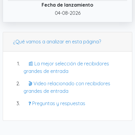
superiores para guardar objetos pequeños,
Fecha de lanzamiento
mientras que los dos estantes inferiores son
04-08-2026
perfectos para libros, cajas o artículos
decorativos, manteniendo todo organizado
y al alcance de la mano
¿Qué vamos a analizar en esta página?
📰 La mejor selección de recibidores
grandes de entrada
🎬 Video relacionado con recibidores
grandes de entrada
❓ Preguntas y respuestas