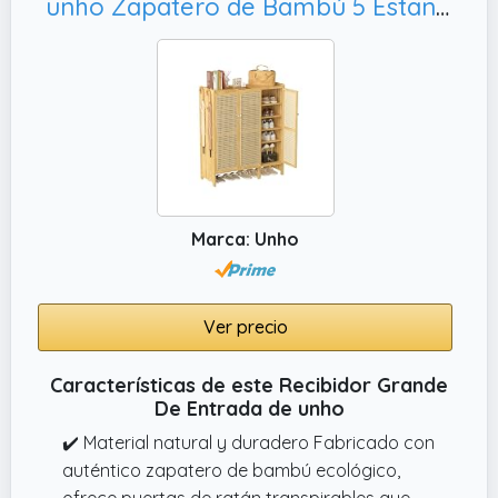
unho Zapatero de Bambú 5 Estantes para Recibidor: Zapatero Madera Entrada Recibidor con Estantes y Ganchos, Recibidor y Sala 90.5x35x107cm
Marca: Unho
Ver precio
Características de este Recibidor Grande
De Entrada de unho
✔️ Material natural y duradero Fabricado con
auténtico zapatero de bambú ecológico,
ofrece puertas de ratán transpirables que