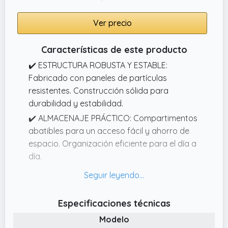
Ver precio
Características de este producto
✔️ ESTRUCTURA ROBUSTA Y ESTABLE:
Fabricado con paneles de partículas
resistentes. Construcción sólida para
durabilidad y estabilidad.
✔️ ALMACENAJE PRÁCTICO: Compartimentos
abatibles para un acceso fácil y ahorro de
espacio. Organización eficiente para el día a
día.
✔️ GRAN CAPACIDAD DE ALMACENAJE:
Zapatero moderno con 4 abatibles que
permite organizar hasta 24 pares. Ideal para
Especificaciones técnicas
mantener la entrada ordenada.
Modelo
✔️ MONTAJE FÁCIL Y RÁPIDO: Se monta