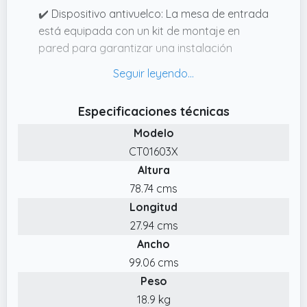
✔️ Dispositivo antivuelco: La mesa de entrada
está equipada con un kit de montaje en
pared para garantizar una instalación
segura, especialmente con mascotas
✔️ Mesa de entrada multifuncional: Este
mueble de recibidor, ya sea como mesa de
Especificaciones técnicas
entrada, estante de recibidor o mesa auxiliar,
Modelo
combina estética y practicidad. (El cuerpo
CT01603X
del mueble está hecho de tablero con
Altura
certificación FSC)
78.74 cms
✔️ Previene caídas: Los bordes elevados y los
Longitud
paneles laterales cerrados de la mesa
auxiliar evitan que los objetos se deslicen
27.94 cms
accidentalmente, brindando tranquilidad
Ancho
para sus pertenencias
99.06 cms
✔️ Amplio espacio de almacenamiento: La
Peso
mesa de control cuenta con dos cajones
18.9 kg