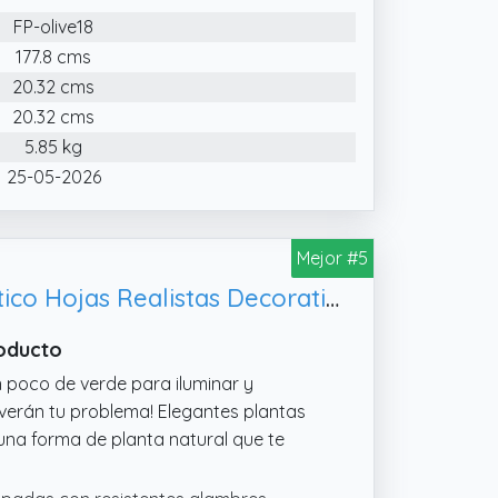
FP-olive18
177.8 cms
20.32 cms
20.32 cms
5.85 kg
25-05-2026
Mejor #5
AIVORIUY Planta Artificial Palma con Maceta, Arbol Artificial Grande Plastico Hojas Realistas Decorativa para Interior y Exterior Hogar Salón Oficina Dormitorio (80cm Verde Palma)
roducto
n poco de verde para iluminar y
olverán tu problema! Elegantes plantas
 una forma de planta natural que te