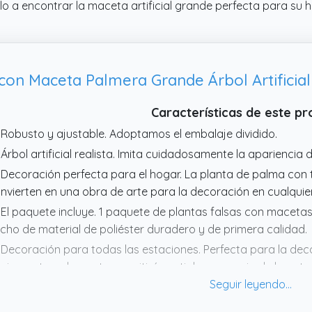
lo a encontrar la maceta artificial grande perfecta para su 
Características de este p
 Robusto y ajustable. Adoptamos el embalaje dividido.
 Árbol artificial realista. Imita cuidadosamente la apariencia d
 Decoración perfecta para el hogar. La planta de palma con t
nvierten en una obra de arte para la decoración en cualquie
 El paquete incluye. 1 paquete de plantas falsas con macetas 
cho de material de poliéster duradero y de primera calidad.
 Decoración para todas las estaciones. Perfecta para la dec
icina, esta palmera te permitirá sentir la presencia de la natu