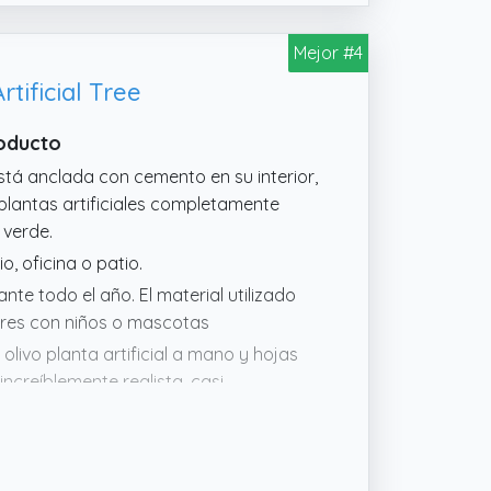
Mejor #4
tificial Tree
roducto
tá anclada con cemento en su interior,
plantas artificiales completamente
 verde.
o, oficina o patio.
te todo el año. El material utilizado
ares con niños o mascotas
olivo planta artificial a mano y hojas
increíblemente realista, casi
cualquier espacio
a con alambres metálicos resistentes y