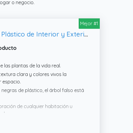
hogar o negocio.
Mejor #1
AIVORIUY Plantas Artificiales con Maceta Palmera Grande Árbol Artificial Plástico de Interior y Exterior Decoración para del Hogar, Dormitorio Baño (80cm Alto Palma Grande)
roducto
e las plantas de la vida real.
extura clara y colores vivos la
r espacio.
negras de plástico, el árbol falso está
oración de cualquier habitación u
raleza.