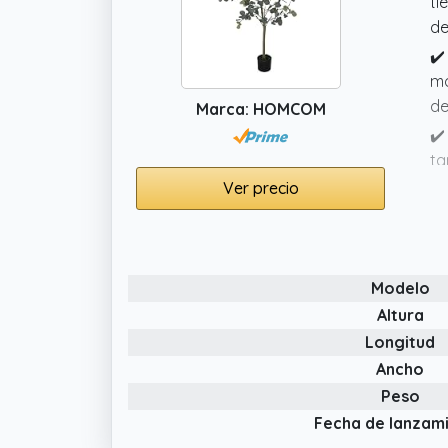
ti
de
✔️
mo
de
Marca: HOMCOM
✔️
ta
fe
Ver precio
✔️
eu
de
Modelo
✔️
Altura
Longitud
Ancho
Peso
Fecha de lanzam