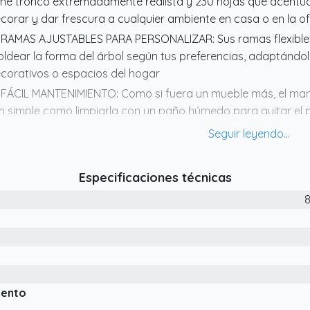
ene tronco extremadamente realista y 230 hojas que acentúan
corar y dar frescura a cualquier ambiente en casa o en la of
 RAMAS AJUSTABLES PARA PERSONALIZAR: Sus ramas flexibles
ldear la forma del árbol según tus preferencias, adaptándolo
corativos o espacios del hogar
 FÁCIL MANTENIMIENTO: Como si fuera un mueble más, el mant
n simple como limpiarla con un paño húmedo para quitar el p
rtilizantes como las plantas naturales, ni se marchita ni requie
 APARIENCIA REALISTA: Añade un toque de elegancia a tu espac
calipto, cuya coloración y textura imitan perfectamente a u
Especificaciones técnicas
corativo muy realista
 MEDIDAS TOTALES: Altura total: 150 cm. Medidas de la macet
iento