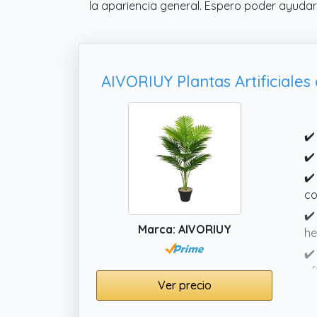
la apariencia general. Espero poder ayudar
✔️
✔️
✔️
co
✔️
Marca: AIVORIUY
he
✔️
of
Ver precio