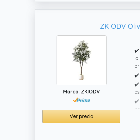
ZKIODV Olivo
✔️
lo
pr
✔️
✔️
Marca: ZKIODV
es
✔️
bo
Ver precio
in
✔️
fl