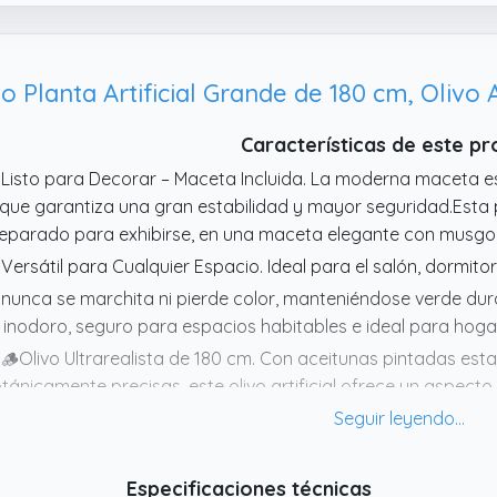
 Planta Artificial Grande de 180 cm, Olivo Ar
Características de este p
 Listo para Decorar – Maceta Incluida. La moderna maceta es
 que garantiza una gran estabilidad y mayor seguridad.Esta 
eparado para exhibirse, en una maceta elegante con musgo
 Versátil para Cualquier Espacio. Ideal para el salón, dormitori
 nunca se marchita ni pierde color, manteniéndose verde duran
 inodoro, seguro para espacios habitables e ideal para hog
 🪵Olivo Ultrarealista de 180 cm. Con aceitunas pintadas esta 
tánicamente precisas, este olivo artificial ofrece un aspecto 
distinguible de uno natural, aportando un toque auténtico a 
 Artesanía de Alta Calidad. La planta artificial está equipad
exibles.
Especificaciones técnicas