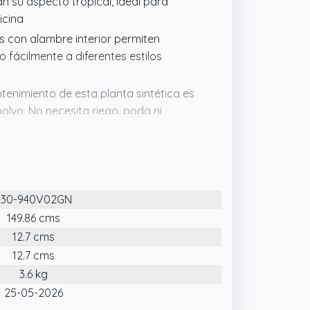
 su aspecto tropical, ideal para
icina
 con alambre interior permiten
 fácilmente a diferentes estilos
enimiento de esta planta sintética es
olvo. No necesita riego, poda ni
re luz
io con esta planta artificial de
na planta natural, creando un efecto
830-940V02GN
a: Ø15x12,5 cm.
149.86 cms
12.7 cms
12.7 cms
3.6 kg
25-05-2026