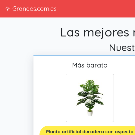
🔆 Grandes.com.es
Las mejores 
Nuestr
Más barato
Planta artificial duradera con aspecto