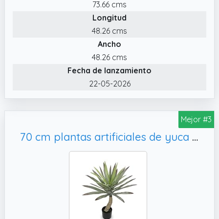
73.66 cms
✔️ Robusto y ajustable. Adoptamos el
Longitud
embalaje dividido.
48.26 cms
Ancho
48.26 cms
Fecha de lanzamiento
22-05-2026
Mejor #3
70 cm plantas artificiales de yuca bonsai grande planta artificial grande en maceta, dormitorio