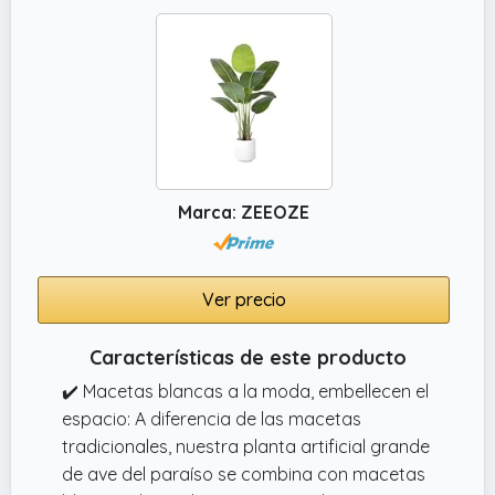
los tallos para que el árbol se vea como en
las imágenes al recibirlo. Con un suave tubo
de goma envuelto con alambre de hierro,
puedes darle la forma que desees al tallo sin
preocuparte de que se rompa.
✔️ Adeca para interiores y exteriores – Esta
planta artificial está fabricada en plástico
Marca: ZEEOZE
resistente, por lo que es adecuada tanto
para interiores como para exteriores. Puedes
utilizarlas para decorar tu hogar, oficina,
restaurante, cafetería, negocio, escritorio,
Ver precio
mesa de cocina, sala de conferencias, hotel,
tienda, mesa de fiesta o como un bonito
Características de este producto
centro de mesa o regalo de inauguración.
✔️ Macetas blancas a la moda, embellecen el
espacio: A diferencia de las macetas
tradicionales, nuestra planta artificial grande
de ave del paraíso se combina con macetas