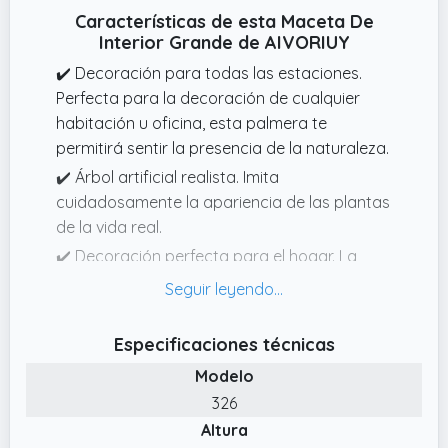
Características de esta Maceta De
Interior Grande de AIVORIUY
✔️ Decoración para todas las estaciones.
Perfecta para la decoración de cualquier
habitación u oficina, esta palmera te
permitirá sentir la presencia de la naturaleza.
✔️ Árbol artificial realista. Imita
cuidadosamente la apariencia de las plantas
de la vida real.
✔️ Decoración perfecta para el hogar. La
planta de palma con textura clara y colores
vivos la convierten en una obra de arte para
la decoración en cualquier espacio.
Especificaciones técnicas
✔️ El paquete incluye. 1 paquete de plantas
Modelo
falsas con macetas negras de plástico, el
326
árbol falso está hecho de material de
Altura
poliéster duradero y de primera calidad.