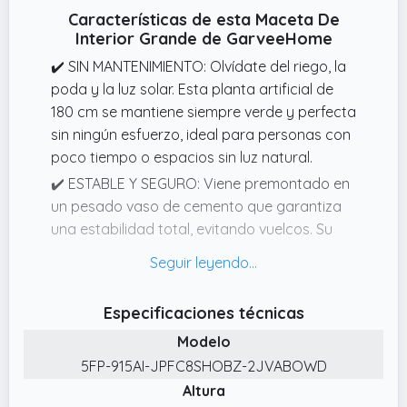
Características de esta Maceta De
Interior Grande de GarveeHome
✔️ SIN MANTENIMIENTO: Olvídate del riego, la
poda y la luz solar. Esta planta artificial de
180 cm se mantiene siempre verde y perfecta
sin ningún esfuerzo, ideal para personas con
poco tiempo o espacios sin luz natural.
✔️ ESTABLE Y SEGURO: Viene premontado en
un pesado vaso de cemento que garantiza
una estabilidad total, evitando vuelcos. Su
diseño resistente lo hace perfecto para
hogares con niños, mascotas o zonas de
paso como oficinas y balcones.
Especificaciones técnicas
✔️ ASPECTO ULTRARREALISTA: Fabricado con
Modelo
hojas de seda duraderas y un tronco curvo
5FP-915AI-JPFC8SHOBZ-2JVABOWD
elegante que imita la forma natural de un
Altura
ficus real. Su color verde vivo y su textura