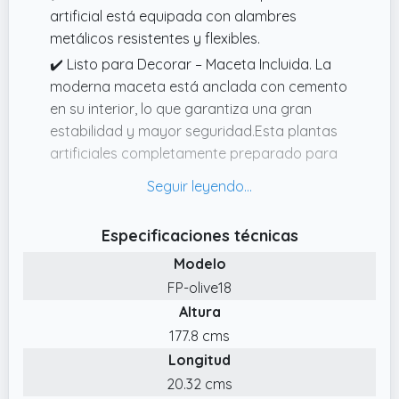
artificial está equipada con alambres
metálicos resistentes y flexibles.
✔️ Listo para Decorar – Maceta Incluida. La
moderna maceta está anclada con cemento
en su interior, lo que garantiza una gran
estabilidad y mayor seguridad.Esta plantas
artificiales completamente preparado para
exhibirse, en una maceta elegante con
musgo verde.
✔️ Versátil para Cualquier Espacio. Ideal para
Especificaciones técnicas
el salón, dormitorio, oficina o patio.
Modelo
✔️ 🪵Olivo Ultrarealista de 180 cm. Con
FP-olive18
aceitunas pintadas esta olivo planta artificial
Altura
a mano y hojas botánicamente precisas,
177.8 cms
este olivo artificial ofrece un aspecto
Longitud
increíblemente realista, casi indistinguible de
uno natural, aportando un toque auténtico a
20.32 cms