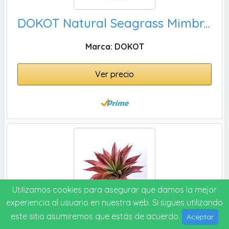
DOKOT Natural Seagrass Mimbre Cesta de Cesteria , Fruta o Plantas
Marca: DOKOT
Ver precio
Utilizamos cookies para asegurar que damos la mejor
experiencia al usuario en nuestra web. Si sigues utilizando
este sitio asumiremos que estás de acuerdo.
Aceptar
Veryhome Plantas suculentas, decoración de vegetación para interiores y exteriores (rojo)