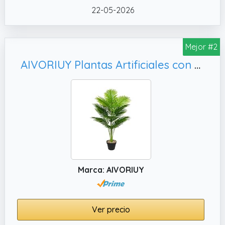
✔️ Paquete y tamaño: el paquete incluye una
22-05-2026
maceta con forma de diamante blanco,
árbol artificial de 28 pulgadas de alto, la
maceta mide 5.3 pulgadas de alto, 5.3
Mejor #2
pulgadas de ancho
AIVORIUY Plantas Artificiales con Maceta Palmera Grande Árbol Artificial Plástico de Interior y Exterior Decoración para del Hogar, Dormitorio Baño (80cm Alto Palma Grande)
Marca: AIVORIUY
Ver precio