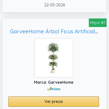
habitación u oficina.
22-05-2026
Mejor #7
GarveeHome Árbol Ficus Artificial Grande 180 cm con Tronco Curvo – Planta Decorativa De Interior Ultrarealista Sin Mantenimiento con Maceta De Cemento Estable para Salón, Verde Natural
Marca: GarveeHome
Ver precio