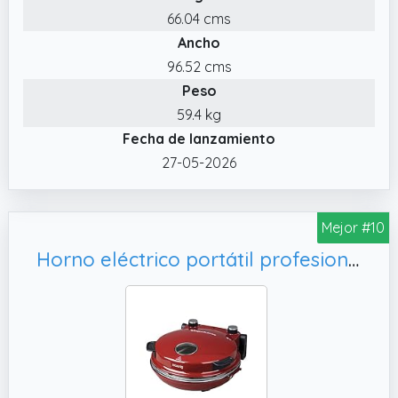
66.04 cms
Ancho
96.52 cms
Peso
59.4 kg
Fecha de lanzamiento
27-05-2026
Mejor #10
Horno eléctrico portátil profesional para pizza NAPL350 de H.Koenig, rodillo y pala de madera