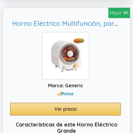
revestimiento interior, el horno no se ensucia
Mejor #4
tras salpicaduras o manchas que, en
cambio, son absorbidas, dejando el aparato
Horno Eléctrico Multifunción, para Familia
limpio.
✔️ CAPACIDAD DE 70 LITROS: gran horno para
uso exterior que puede colocarse sobre
superficies duras. Ideal para cocinas
especialmente grandes y familias
numerosas.
✔️ MÁS COCINA EN UN SOLO HORNO: Asar,
Ventilar, Asar todo en una joya de la cocina
Marca: Generic
que le ahorra otros métodos de cocción más
cansados y a veces lentos.
✔️ Temperatura máxima de 230°
Ver precio
Características de este Horno Eléctrico
Grande