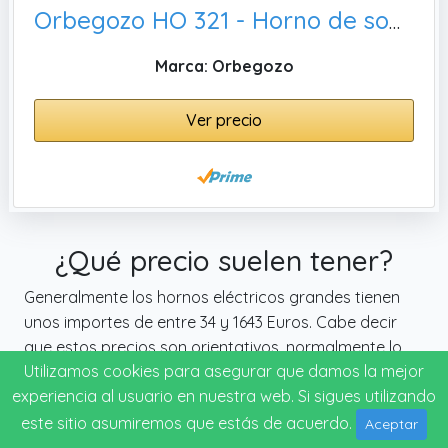
Orbegozo HO 321 - Horno de sobremesa, Color Negro
Marca: Orbegozo
Ver precio
¿Qué precio suelen tener?
Generalmente los hornos eléctricos grandes tienen
unos importes de entre 34 y 1643 Euros. Cabe decir
que estos precios son orientativos, normalmente lo
Utilizamos cookies para asegurar que damos la mejor
mejor no es lo más caro, aunque a veces puede
experiencia al usuario en nuestra web. Si sigues utilizando
pasar. Te recomendamos que te guíes al mismo
tiempo por las valoraciones de otros compradores.
este sitio asumiremos que estás de acuerdo.
Aceptar