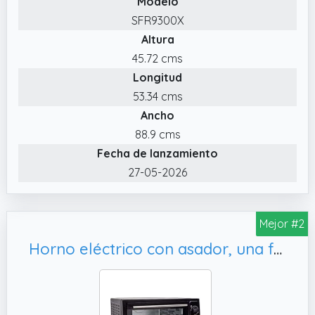
Modelo
SFR9300X
Altura
45.72 cms
Longitud
53.34 cms
Ancho
88.9 cms
Fecha de lanzamiento
27-05-2026
Mejor #2
Horno eléctrico con asador, una forma de disfrutar de deliciosos platos y pasteles caseros