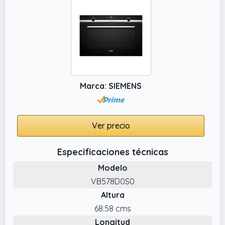
específicas.
✔️ Diseño que ahorra espacio. : Diseñada con
una forma compacta y elegante, nuestra
freidora de aire grande no ocupará mucho
espacio en su encimera.
Marca: SIEMENS
Ver precio
Especificaciones técnicas
Modelo
VB578D0S0
Altura
68.58 cms
Longitud