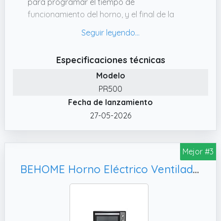
para programar el tiempo de
funcionamiento del horno, y el final de la
operación se señala mediante un sonido. El
dispositivo también es fácil de limpiar y
algunas piezas son aptas para lavavajillas.
Especificaciones técnicas
✔️ Un especialista en asados, asados y
Modelo
horneados. También puede usarlo para
PR500
cocinar y calentar alimentos en platos aptos
Fecha de lanzamiento
para horno.
27-05-2026
✔️ Es muy espacioso (48 l) y cómodo de usar.
El horno está equipado con: un pincho
giratorio (360 °) con motor, una parrilla
Mejor #3
(rejilla),una placa para hornear, un soporte
universal para la placa y la parrilla.
BEHOME Horno Eléctrico Ventilado de Exterior 70 litros, Bandeja para hornear y accesorios para el asador
✔️ El modelo PR500 tiene una carcasa de
acero inoxidable y una puerta con doble
acristalamiento especial de vidrio templado
para un aislamiento óptimo. Está equipado