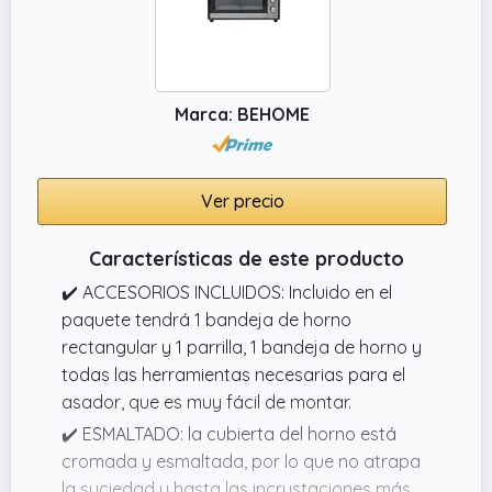
con cinco modos de funcionamiento: control
de aire caliente y temperatura en el rango de
100 ° C a 230 ° C.
Marca: BEHOME
Ver precio
Características de este producto
✔️ ACCESORIOS INCLUIDOS: Incluido en el
paquete tendrá 1 bandeja de horno
rectangular y 1 parrilla, 1 bandeja de horno y
todas las herramientas necesarias para el
asador, que es muy fácil de montar.
✔️ ESMALTADO: la cubierta del horno está
cromada y esmaltada, por lo que no atrapa
la suciedad y hasta las incrustaciones más