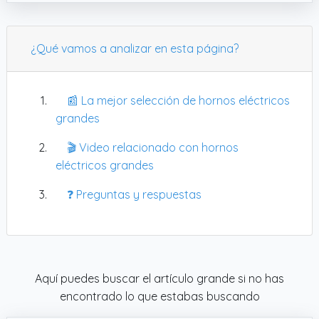
cocción hasta 400°C. Esta función le permite
adaptar el calor para obtener la textura y el
nivel de cocción deseados
¿Qué vamos a analizar en esta página?
📰 La mejor selección de hornos eléctricos
grandes
🎬 Video relacionado con hornos
eléctricos grandes
❓ Preguntas y respuestas
Aquí puedes buscar el artículo grande si no has
encontrado lo que estabas buscando