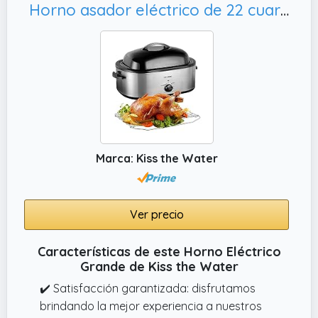
diseño elegante y compacto asegura que
Horno asador eléctrico de 22 cuartos de galón, horno asador eléctrico grande de acero inoxidable para pavos de hasta 26 libras
este horno de asador no ocupe demasiado
espacio en el mostrador, lo que lo convierte
en una adición práctica a cualquier cocina.
✔️ Sin humo e incluso calefacción El
innovador sistema de calefacción giratoria
de 360 ​​grados asegura que su comida esté
cocinada de manera uniforme desde todos
los ángulos. Además, la característica de
Marca: Kiss the Water
circulación de micro aire ayuda a reducir la
producción de humo, creando un ambiente
de cocina más agradable y saludable.
Ver precio
✔️ Cocina eficiente y saludable Tome el
control total de su proceso de cocción con el
Características de este Horno Eléctrico
rango de temperatura ajustable de 80230 ℃
Grande de Kiss the Water
y el temporizador de 060 minutos. Logre los
✔️ Satisfacción garantizada: disfrutamos
resultados perfectos cada vez
brindando la mejor experiencia a nuestros
seleccionando la temperatura ideal y la