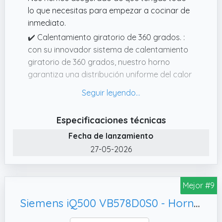
lo que necesitas para empezar a cocinar de
inmediato.
✔️ Calentamiento giratorio de 360 ​​grados. :
con su innovador sistema de calentamiento
giratorio de 360 ​​grados, nuestro horno
garantiza una distribución uniforme del calor
para obtener resultados consistentes y
deliciosos.
✔️ Opciones de cocción versátiles. : Nuestro
Especificaciones técnicas
horno eléctrico multifunción combina las
Fecha de lanzamiento
funcionalidades de un horno y una freidora,
27-05-2026
lo que le permite hornear, asar, asar y freír
fácilmente una amplia variedad de platos.
✔️ Control de temperatura conveniente. : el
Mejor #9
control de temperatura de doble perilla le
Siemens iQ500 VB578D0S0 - Horno (Grande, 280 °C)
permite ajustar fácilmente la temperatura de
cocción de acuerdo con sus necesidades