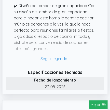
✔️ Diseño de tambor de gran capacidad Con
su diseño de tambor de gran capacidad
para el hogar, este horno le permite cocinar
múltiples porciones a la vez, lo que lo hace
perfecto para reuniones familiares o fiestas.
Diga adiós al espacio de cocina limitado y
disfrute de la conveniencia de cocinar en
lotes más grandes.
✔️ Funcionalidad versátil 4 en 1 Este horno de
asador eléctrico ofrece una experiencia de
cocción versátil con su funcionalidad 4 en 1.
Especificaciones técnicas
Ya sea que anhele kebabs, brochetas,
Fecha de lanzamiento
asados ​​o incluso castañas y batatas a la
parrilla, este horno lo tiene cubierto.
27-05-2026
✔️ Fácil de limpiar El rodillo interno es
extraíble, lo que facilita la limpieza y
Mejor #5
mantiene la higiene de su horno. Además, el